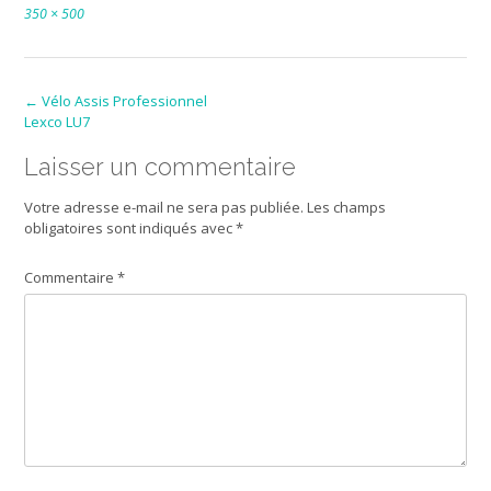
Full
350 × 500
size
Post
←
Vélo Assis Professionnel
Lexco LU7
navigation
Laisser un commentaire
Votre adresse e-mail ne sera pas publiée.
Les champs
obligatoires sont indiqués avec
*
Commentaire
*