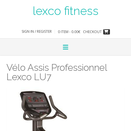
Skip
lexco fitness
to
content
SIGN IN / REGISTER
0 ITEM - 0.00€
CHECKOUT
Vélo Assis Professionnel
Lexco LU7