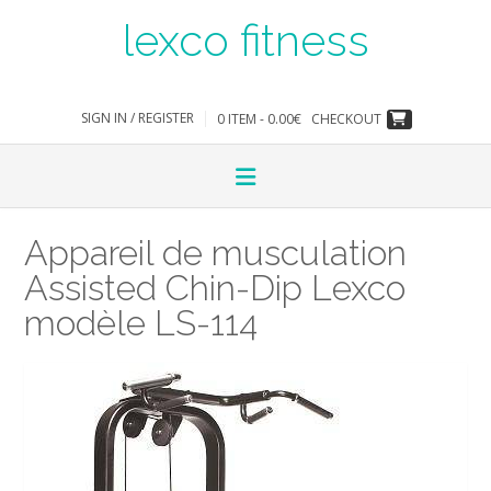
Skip
lexco fitness
to
content
SIGN IN / REGISTER
0 ITEM - 0.00€
CHECKOUT
Appareil de musculation
Assisted Chin-Dip Lexco
modèle LS-114