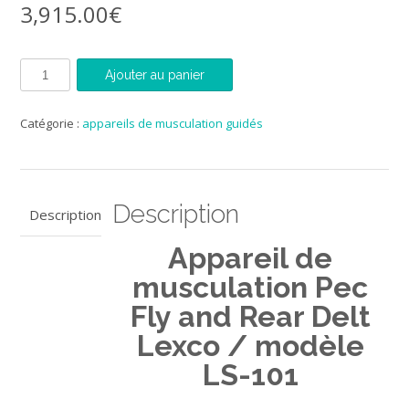
3,915.00
€
quantité
Ajouter au panier
de
Appareil
de
Catégorie :
appareils de musculation guidés
musculation
Pec
Fly
and
Rear
Description
Description
Delt
Lexco
Appareil de
/
modèle
musculation Pec
LS-
Fly and Rear Delt
101
Lexco / modèle
LS-101