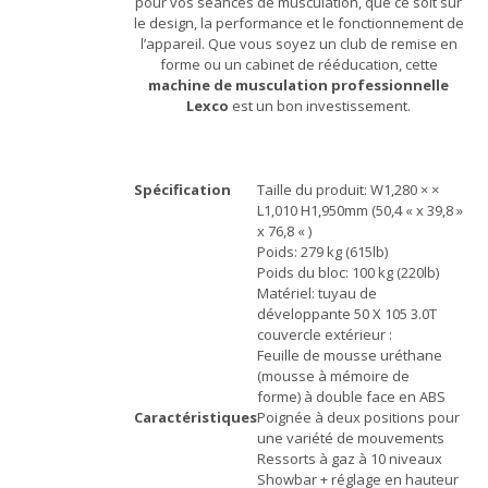
pour vos séances de musculation, que ce soit sur
le design, la performance et le fonctionnement de
l’appareil. Que vous soyez un club de remise en
forme ou un cabinet de rééducation, cette
machine de musculation professionnelle
Lexco
est un bon investissement.
Spécification
Taille du produit: W1,280 × ×
L1,010 H1,950mm (50,4 « x 39,8 »
x 76,8 « )
Poids: 279 kg (615lb)
Poids du bloc: 100 kg (220lb)
Matériel: tuyau de
développante 50 X 105 3.0T
couvercle extérieur :
Feuille de mousse uréthane
(mousse à mémoire de
forme) à double face en ABS
Caractéristiques
Poignée à deux positions pour
une variété de mouvements
Ressorts à gaz à 10 niveaux
Showbar + réglage en hauteur