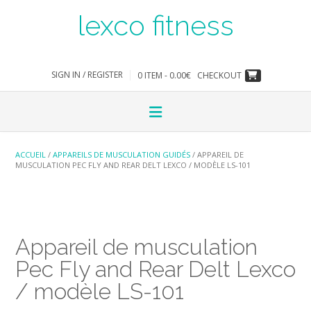
Skip
lexco fitness
to
content
SIGN IN / REGISTER
0 ITEM - 0.00€
CHECKOUT
ACCUEIL
/
APPAREILS DE MUSCULATION GUIDÉS
/ APPAREIL DE
MUSCULATION PEC FLY AND REAR DELT LEXCO / MODÈLE LS-101
Appareil de musculation
Pec Fly and Rear Delt Lexco
/ modèle LS-101