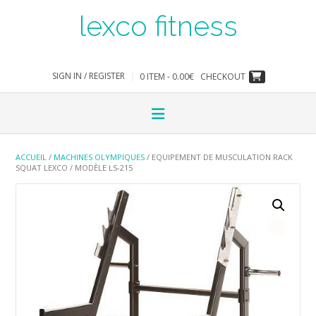
Skip
lexco fitness
to
content
SIGN IN / REGISTER
0 ITEM - 0.00€
CHECKOUT
ACCUEIL
/
MACHINES OLYMPIQUES
/ EQUIPEMENT DE MUSCULATION RACK
SQUAT LEXCO / MODÈLE LS-215