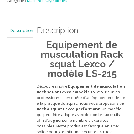
Catégorie :
Machines Olympiques
musculation
Rack
squat
Lexco
/
Description
Description
modèle
LS-
Equipement de
215
musculation Rack
squat Lexco /
modèle LS-215
Découvrez notre
Equipement de musculation
Rack squat Lexco / modèle LS-215.
Pour les
professionnels en quête d’un équipement dédié
à la pratique du squat, nous vous proposons ce
Rack à squat Lexco performant
. Un modèle
qui peut être adapté avec de nombreux outils
afin d’augmenter le nombre d’exercices
possibles. Notre produit est fabriqué en acier
solide pour garantir une sécurité accrue et