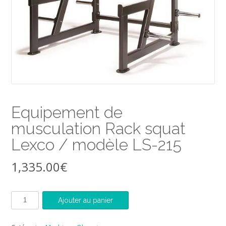
Equipement de
musculation Rack squat
Lexco / modèle LS-215
1,335.00
€
quantité
Ajouter au panier
de
Equipement
de