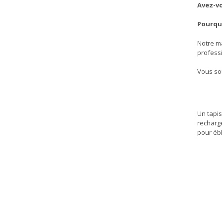
Avez-vo
Pourquo
Notre ma
profess
Vous so
Un tapis
recharg
pour éb