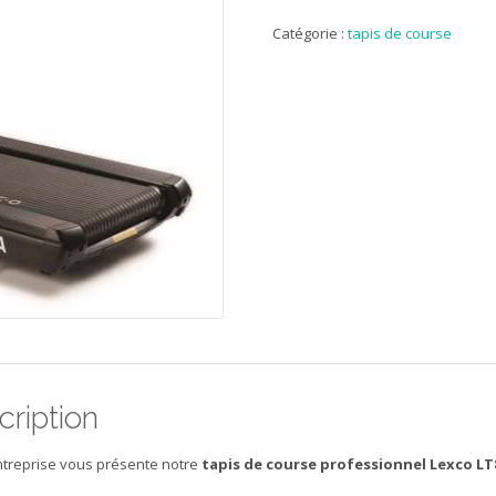
Tapis
de
Catégorie :
tapis de course
course
professionnel
Lexco
LT8xA
cription
ntreprise vous présente notre
tapis de course professionnel Lexco L