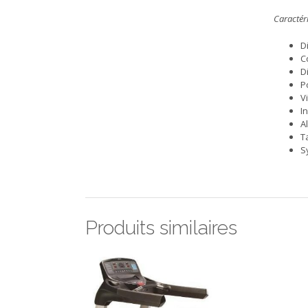
Caractéri
D
C
D
P
V
I
A
T
S
Produits similaires