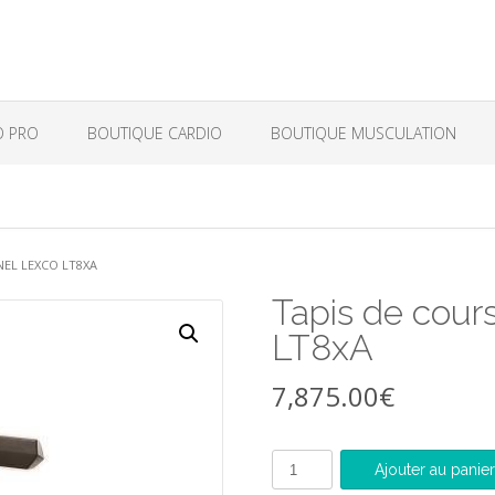
O PRO
BOUTIQUE CARDIO
BOUTIQUE MUSCULATION
NEL LEXCO LT8XA
Tapis de cour
LT8xA
7,875.00
€
quantité
Ajouter au panier
de