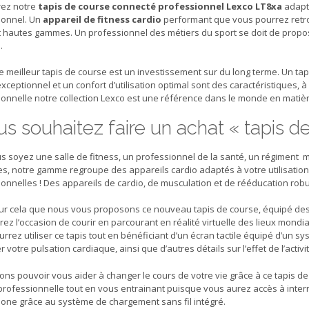
ez notre
tapis de course connecté professionnel Lexco LT8xa
adapté
ionnel. Un
appareil de fitness cardio
performant que vous pourrez retro
t hautes gammes. Un professionnel des métiers du sport se doit de propo
.
le meilleur tapis de course est un investissement sur du long terme. Un t
xceptionnel et un confort d’utilisation optimal sont des caractéristiques, 
onnelle notre collection Lexco est une référence dans le monde en matièr
s souhaitez faire un achat « tapis d
 soyez une salle de fitness, un professionnel de la santé, un régiment mil
, notre gamme regroupe des appareils cardio adaptés à votre utilisation.
onnelles ! Des appareils de cardio, de musculation et de rééducation robu
our cela que nous vous proposons ce nouveau tapis de course, équipé des
ez l’occasion de courir en parcourant en réalité virtuelle des lieux mond
rrez utiliser ce tapis tout en bénéficiant d’un écran tactile équipé d’un
er votre pulsation cardiaque, ainsi que d’autres détails sur l’effet de l’activ
ons pouvoir vous aider à changer le cours de votre vie grâce à ce tapis d
 professionnelle tout en vous entrainant puisque vous aurez accès à intern
one grâce au système de chargement sans fil intégré.