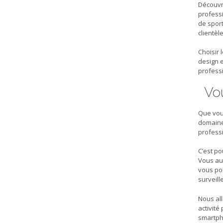
Découvr
profess
de spor
clientèle
Choisir 
design e
professi
Vou
Que vous
domaines
professi
C’est p
Vous aur
vous pou
surveill
Nous all
activité
smartph