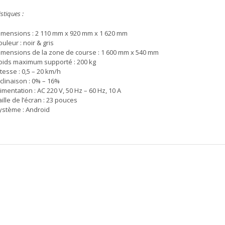
stiques :
imensions : 2 110 mm x 920 mm x 1 620 mm
ouleur : noir & gris
imensions de la zone de course : 1 600 mm x 540 mm
oids maximum supporté : 200 kg
itesse : 0,5 – 20 km/h
nclinaison : 0% – 16%
limentation : AC 220 V, 50 Hz – 60 Hz, 10 A
aille de l’écran : 23 pouces
ystème : Android